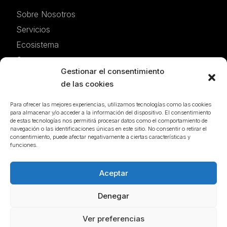
Sobre Nosotros
Servicios
Ecosistema
Contacto
Gestionar el consentimiento
de las cookies
Legal
Para ofrecer las mejores experiencias, utilizamos tecnologías como las cookies
Términos y Condiciones
para almacenar y/o acceder a la información del dispositivo. El consentimiento
de estas tecnologías nos permitirá procesar datos como el comportamiento de
Política de Privacidad
navegación o las identificaciones únicas en este sitio. No consentir o retirar el
consentimiento, puede afectar negativamente a ciertas características y
Cookie Policy (UE)
funciones.
Social
Aceptar
Linkedin
Denegar
Ver preferencias
Hablemos